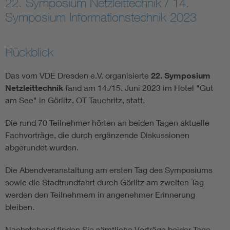
22. Symposium Netzleittechnik / 14.
Symposium Informationstechnik 2023
Assisted Living
Bui
Electromobility
Inf
Rückblick
Das vom VDE Dresden e.V. organisierte
22. Symposium
Energy efficiency
Edu
Netzleittechnik
fand am 14./15. Juni 2023 im Hotel "Gut
am See" in Görlitz, OT Tauchritz, statt.
Energy storage
Ren
Die rund 70 Teilnehmer hörten an beiden Tagen aktuelle
Functional safety
Env
Fachvorträge, die durch ergänzende Diskussionen
abgerundet wurden.
Die Abendveranstaltung am ersten Tag des Symposiums
sowie die Stadtrundfahrt durch Görlitz am zweiten Tag
werden den Teilnehmern in angenehmer Erinnerung
bleiben.
Nachstehend finden Sie sämtliche Vorträge beider Tage.