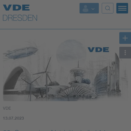
Top Themen
Fokusthemen
Energy
AI & Digital Trust
Health
Mobility
VDE
Standards
13.07.2023
Weitere Themen