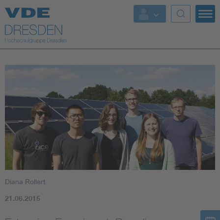
Top Themen
Fokusthemen
Energy
AI & Digital Trust
Health
Mobility
Diana Rollert
Standards
21.06.2015
Weitere Themen