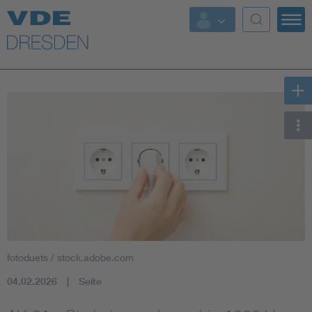
Top Themen
Fokusthemen
Energy
AI & Digital Trust
Health
Mobility
fotoduets / stock.adobe.com
Standards
04.02.2026
Seite
Weitere Themen