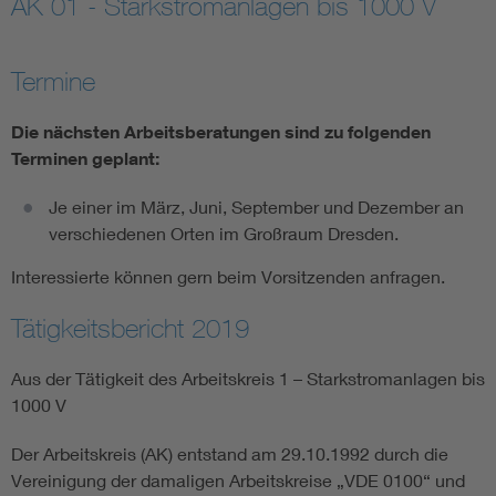
AK 01 - Starkstromanlagen bis 1000 V
Assisted Living
Bui
Termine
Electromobility
Inf
Die nächsten Arbeitsberatungen sind zu folgenden
Terminen geplant:
Energy efficiency
Edu
Je einer im März, Juni, September und Dezember an
Energy storage
Ren
verschiedenen Orten im Großraum Dresden.
Interessierte können gern beim Vorsitzenden anfragen.
Functional safety
Env
Tätigkeitsbericht 2019
Aus der Tätigkeit des Arbeitskreis 1 – Starkstromanlagen bis
1000 V
Der Arbeitskreis (AK) entstand am 29.10.1992 durch die
Vereinigung der damaligen Arbeitskreise „VDE 0100“ und