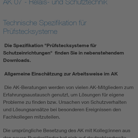
AK 07 - Relais- und Schutztechnik
Assisted Living
Bui
Technische Spezifikation für
Electromobility
Inf
Prüfstecksysteme
Die Spezifikation "Prüfstecksysteme für
Energy efficiency
Edu
Schutzeinrichtungen" finden Sie in nebenstehendem
Downloads.
Energy storage
Ren
Allgemeine Einschätzung zur Arbeitsweise im AK
Functional safety
Env
Die AK-Beratungen werden von vielen AK-Mitgliedern zum
Erfahrungsaustausch genutzt, um Lösungen für eigene
Probleme zu finden bzw. Ursachen von Schutzverhalten
und Lösungsansätze bei besonderen Ereignissen den
Fachkollegen mitzuteilen.
Die ursprüngliche Besetzung des AK mit Kolleg:innen aus
den neuen Bundesländer hat sich auf deutschlandweite