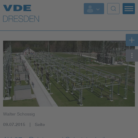
Top Themen
Fokusthemen
Energy
AI & Digital Trust
Health
Mobility
Walter Schossig
Standards
09.07.2015
Seite
Weitere Themen