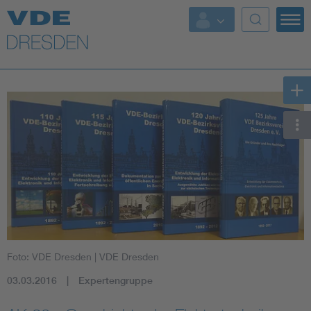
Top Themen
Fokusthemen
Energy
AI & Digital Trust
Health
Mobility
Foto: VDE Dresden
| VDE Dresden
Standards
03.03.2016
Expertengruppe
Weitere Themen