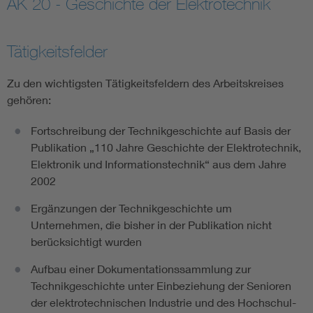
AK 20 - Geschichte der Elektrotechnik
Assisted Living
Bui
Tätigkeitsfelder
Electromobility
Inf
Zu den wichtigsten Tätigkeitsfeldern des Arbeitskreises
gehören:
Energy efficiency
Edu
Fortschreibung der Technikgeschichte auf Basis der
Energy storage
Ren
Publikation „110 Jahre Geschichte der Elektrotechnik,
Elektronik und Informationstechnik“ aus dem Jahre
2002
Functional safety
Env
Ergänzungen der Technikgeschichte um
Unternehmen, die bisher in der Publikation nicht
berücksichtigt wurden
Aufbau einer Dokumentationssammlung zur
Technikgeschichte unter Einbeziehung der Senioren
der elektrotechnischen Industrie und des Hochschul-